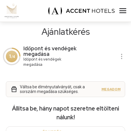
Ajánlatkérés
Időpont és vendégek
megadása
1
/4
Időpont és vendégek
megadása
Váltsa be élményutalványát, csak a
MEGADOM
sorszám megadása szükséges.
Állítsa be, hány napot szeretne eltölteni
nálunk!